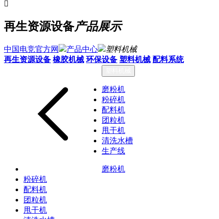

再生资源设备
产品展示
中国电竞官方网
产品中心
塑料机械
再生资源设备
橡胶机械
环保设备
塑料机械
配料系统
塑料机械
磨粉机
粉碎机
配料机
团粒机
甩干机
清洗水槽
生产线
磨粉机
粉碎机
配料机
团粒机
甩干机