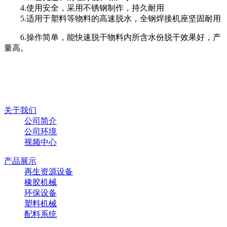
4.使用安全，采用不锈钢制作，持久耐用
5.适用于塑料等物料的高速脱水，全钢焊接机座坚固耐用
6.操作简单，能快速脱干物料内所含水份脱干效果好，产
量高。
关于我们
公司简介
公司环境
视频中心
产品展示
再生资源设备
橡胶机械
环保设备
塑料机械
配料系统