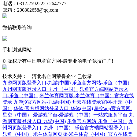
电话：0312-2592222 / 2647777
邮箱：200802658@qq.com
微信联系咨询
手机浏览网站
© 版权所有中国电竞官方网-最专业的电子竞技门户!
冀公网安备:13068202000123号
技术支持： 河北名企网荣誉企业-已收录
九游网页版登录入口-九游(中国)
乐鱼官方网站-乐鱼（中国）
九州网页版登录入口_九州（中国）
乐鱼官方端网站登录入
口-乐鱼（中国）
米兰体育网页版-米兰体育（中国）官方在线
登录
九游j9官方网站-九游(中国)
开云在线登录官网-开云（中
国）
华体·官方版网站登录入口-华体(中国)
星空app官方官网-
星空（中国）
爱游戏平台-爱游戏（中国）一站式服务平台
九
游网页版登录入口-九游(中国)
乐鱼官方网站-乐鱼（中国）
九
州网页版登录入口_九州（中国）
乐鱼官方端网站登录入口-
乐鱼（中国）
米兰体育网页版-米兰体育（中国）官方在线登