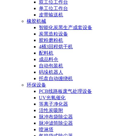
双工位工作台
单工位工作台
皮带输送机
橡胶机械
智能化炭黑生产成套设备
炭黑造粒设备
胶粉磨粉机
4桶3回程烘干机
配料机
成品料仓
自动包装机
码垛机器人
托盘自动缠绕机
环保设备
PCB线路板废气处理设备
UV光氧催化
等离子净化器
活性炭吸附
脉冲布袋除尘器
脉冲滤筒除尘器
喷淋塔
气箱袋式除尘器