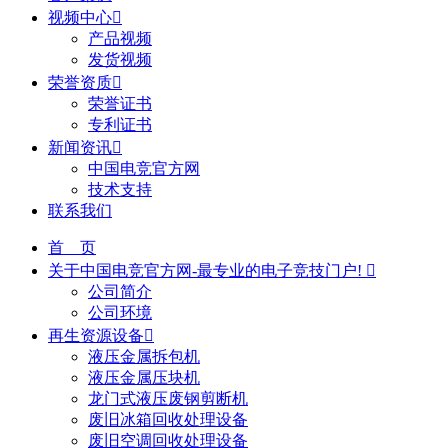
视频中心

产品视频
发货视频
荣誉资质

荣誉证书
专利证书
新闻资讯

中国电竞官方网
技术支持
联系我们
首 页
关于中国电竞官方网-最专业的电子竞技门户!

公司简介
公司环境
再生资源设备

液压金属拆包机
液压金属压块机
龙门式液压废钢剪断机
废旧冰箱回收处理设备
废旧空调回收处理设备