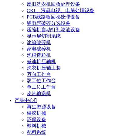
废旧洗衣机回收处理设备
CRT、液晶电视、电脑处理设备
PCB线路板回收处理设备
铝电容破碎分选设备
压缩机自动打孔滤油设备
显示屏切割系统
冰箱破碎机
家电破碎机
泡棉造粒机
减速机压轴机
洗衣机压轴工装
万向工作台
双工位工作台
单工位工作台
皮带输送机
产品中心

再生资源设备
橡胶机械
环保设备
塑料机械
配料系统