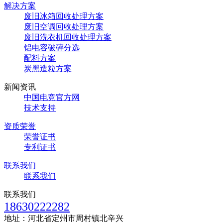
解决方案
废旧冰箱回收处理方案
废旧空调回收处理方案
废旧洗衣机回收处理方案
铝电容破碎分选
配料方案
炭黑造粒方案
新闻资讯
中国电竞官方网
技术支持
资质荣誉
荣誉证书
专利证书
联系我们
联系我们
联系我们
18630222282
地址：河北省定州市周村镇北辛兴