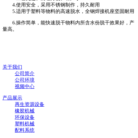
4.使用安全，采用不锈钢制作，持久耐用
5.适用于塑料等物料的高速脱水，全钢焊接机座坚固耐用
6.操作简单，能快速脱干物料内所含水份脱干效果好，产
量高。
关于我们
公司简介
公司环境
视频中心
产品展示
再生资源设备
橡胶机械
环保设备
塑料机械
配料系统