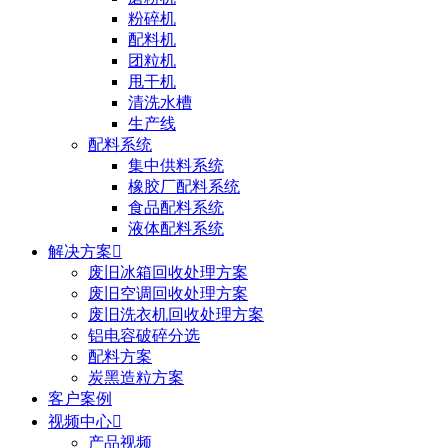
粉碎机
配料机
团粒机
甩干机
清洗水槽
生产线
配料系统
集中供料系统
橡胶厂配料系统
食品配料系统
液体配料系统
解决方案

废旧冰箱回收处理方案
废旧空调回收处理方案
废旧洗衣机回收处理方案
铝电容破碎分选
配料方案
炭黑造粒方案
客户案例
视频中心

产品视频