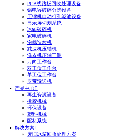
PCB线路板回收处理设备
铝电容破碎分选设备
压缩机自动打孔滤油设备
显示屏切割系统
冰箱破碎机
家电破碎机
泡棉造粒机
减速机压轴机
洗衣机压轴工装
万向工作台
双工位工作台
单工位工作台
皮带输送机
产品中心

再生资源设备
橡胶机械
环保设备
塑料机械
配料系统
解决方案

废旧冰箱回收处理方案