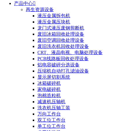
产品中心

再生资源设备
液压金属拆包机
液压金属压块机
龙门式液压废钢剪断机
废旧冰箱回收处理设备
废旧空调回收处理设备
废旧洗衣机回收处理设备
CRT、液晶电视、电脑处理设备
PCB线路板回收处理设备
铝电容破碎分选设备
压缩机自动打孔滤油设备
显示屏切割系统
冰箱破碎机
家电破碎机
泡棉造粒机
减速机压轴机
洗衣机压轴工装
万向工作台
双工位工作台
单工位工作台