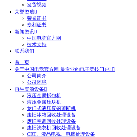
发货视频
荣誉资质

荣誉证书
专利证书
新闻资讯

中国电竞官方网
技术支持
联系我们
首 页
关于中国电竞官方网-最专业的电子竞技门户!

公司简介
公司环境
再生资源设备

液压金属拆包机
液压金属压块机
龙门式液压废钢剪断机
废旧冰箱回收处理设备
废旧空调回收处理设备
废旧洗衣机回收处理设备
CRT、液晶电视、电脑处理设备