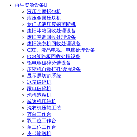
再生资源设备

液压金属拆包机
液压金属压块机
龙门式液压废钢剪断机
废旧冰箱回收处理设备
废旧空调回收处理设备
废旧洗衣机回收处理设备
CRT、液晶电视、电脑处理设备
PCB线路板回收处理设备
铝电容破碎分选设备
压缩机自动打孔滤油设备
显示屏切割系统
冰箱破碎机
家电破碎机
泡棉造粒机
减速机压轴机
洗衣机压轴工装
万向工作台
双工位工作台
单工位工作台
皮带输送机