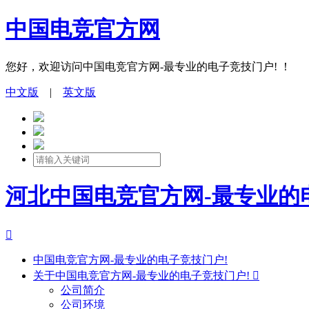
中国电竞官方网
您好，欢迎访问中国电竞官方网-最专业的电子竞技门户! ！
中文版
|
英文版
河北中国电竞官方网-最专业的

中国电竞官方网-最专业的电子竞技门户!
关于中国电竞官方网-最专业的电子竞技门户!

公司简介
公司环境