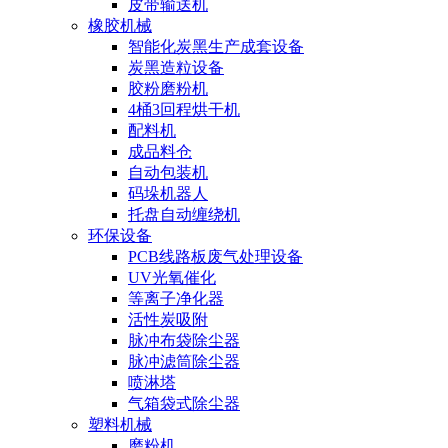
皮带输送机
橡胶机械
智能化炭黑生产成套设备
炭黑造粒设备
胶粉磨粉机
4桶3回程烘干机
配料机
成品料仓
自动包装机
码垛机器人
托盘自动缠绕机
环保设备
PCB线路板废气处理设备
UV光氧催化
等离子净化器
活性炭吸附
脉冲布袋除尘器
脉冲滤筒除尘器
喷淋塔
气箱袋式除尘器
塑料机械
磨粉机