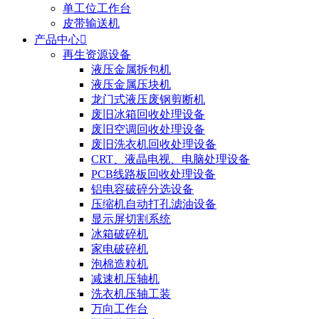
单工位工作台
皮带输送机
产品中心

再生资源设备
液压金属拆包机
液压金属压块机
龙门式液压废钢剪断机
废旧冰箱回收处理设备
废旧空调回收处理设备
废旧洗衣机回收处理设备
CRT、液晶电视、电脑处理设备
PCB线路板回收处理设备
铝电容破碎分选设备
压缩机自动打孔滤油设备
显示屏切割系统
冰箱破碎机
家电破碎机
泡棉造粒机
减速机压轴机
洗衣机压轴工装
万向工作台