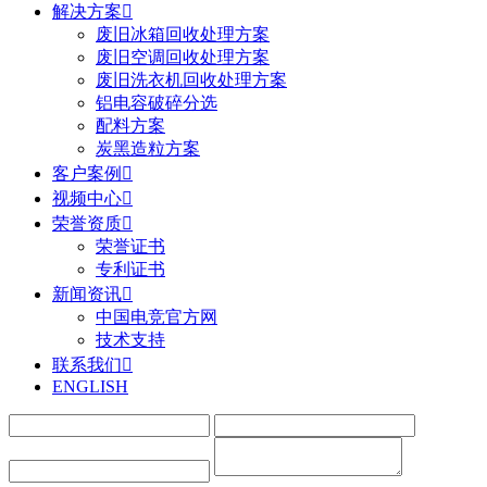
解决方案

废旧冰箱回收处理方案
废旧空调回收处理方案
废旧洗衣机回收处理方案
铝电容破碎分选
配料方案
炭黑造粒方案
客户案例

视频中心

荣誉资质

荣誉证书
专利证书
新闻资讯

中国电竞官方网
技术支持
联系我们

ENGLISH