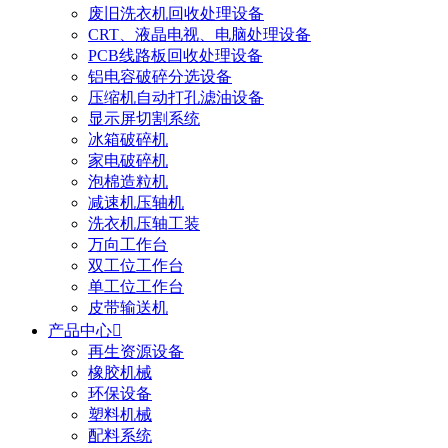
废旧洗衣机回收处理设备
CRT、液晶电视、电脑处理设备
PCB线路板回收处理设备
铝电容破碎分选设备
压缩机自动打孔滤油设备
显示屏切割系统
冰箱破碎机
家电破碎机
泡棉造粒机
减速机压轴机
洗衣机压轴工装
万向工作台
双工位工作台
单工位工作台
皮带输送机
产品中心

再生资源设备
橡胶机械
环保设备
塑料机械
配料系统