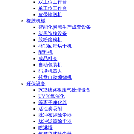
双工位工作台
单工位工作台
皮带输送机
橡胶机械
智能化炭黑生产成套设备
炭黑造粒设备
胶粉磨粉机
4桶3回程烘干机
配料机
成品料仓
自动包装机
码垛机器人
托盘自动缠绕机
环保设备
PCB线路板废气处理设备
UV光氧催化
等离子净化器
活性炭吸附
脉冲布袋除尘器
脉冲滤筒除尘器
喷淋塔
气箱袋式除尘器