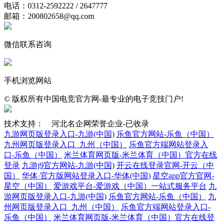
电话：0312-2592222 / 2647777
邮箱：200802658@qq.com
微信联系咨询
手机浏览网站
© 版权所有中国电竞官方网-最专业的电子竞技门户!
冀公网安备:13068202000123号
技术支持： 河北名企网荣誉企业-已收录
九游网页版登录入口-九游(中国)
乐鱼官方网站-乐鱼（中国）
九州网页版登录入口_九州（中国）
乐鱼官方端网站登录入
口-乐鱼（中国）
米兰体育网页版-米兰体育（中国）官方在线
登录
九游j9官方网站-九游(中国)
开云在线登录官网-开云（中
国）
华体·官方版网站登录入口-华体(中国)
星空app官方官网-
星空（中国）
爱游戏平台-爱游戏（中国）一站式服务平台
九
游网页版登录入口-九游(中国)
乐鱼官方网站-乐鱼（中国）
九
州网页版登录入口_九州（中国）
乐鱼官方端网站登录入口-
乐鱼（中国）
米兰体育网页版-米兰体育（中国）官方在线登