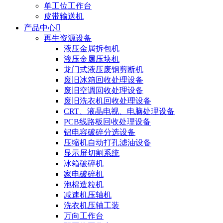
单工位工作台
皮带输送机
产品中心

再生资源设备
液压金属拆包机
液压金属压块机
龙门式液压废钢剪断机
废旧冰箱回收处理设备
废旧空调回收处理设备
废旧洗衣机回收处理设备
CRT、液晶电视、电脑处理设备
PCB线路板回收处理设备
铝电容破碎分选设备
压缩机自动打孔滤油设备
显示屏切割系统
冰箱破碎机
家电破碎机
泡棉造粒机
减速机压轴机
洗衣机压轴工装
万向工作台