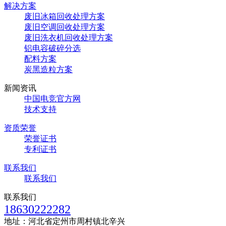
解决方案
废旧冰箱回收处理方案
废旧空调回收处理方案
废旧洗衣机回收处理方案
铝电容破碎分选
配料方案
炭黑造粒方案
新闻资讯
中国电竞官方网
技术支持
资质荣誉
荣誉证书
专利证书
联系我们
联系我们
联系我们
18630222282
地址：河北省定州市周村镇北辛兴