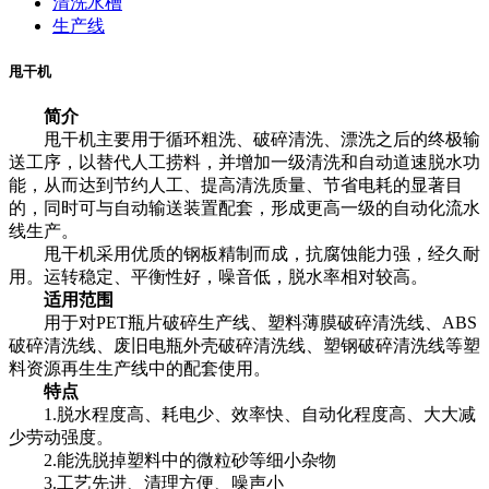
清洗水槽
生产线
甩干机
简介
甩干机主要用于循环粗洗、破碎清洗、漂洗之后的终极输
送工序，以替代人工捞料，并增加一级清洗和自动道速脱水功
能，从而达到节约人工、提高清洗质量、节省电耗的显著目
的，同时可与自动输送装置配套，形成更高一级的自动化流水
线生产。
甩干机采用优质的钢板精制而成，抗腐蚀能力强，经久耐
用。运转稳定、平衡性好，噪音低，脱水率相对较高。
适用范围
用于对PET瓶片破碎生产线、塑料薄膜破碎清洗线、ABS
破碎清洗线、废旧电瓶外壳破碎清洗线、塑钢破碎清洗线等塑
料资源再生生产线中的配套使用。
特点
1.脱水程度高、耗电少、效率快、自动化程度高、大大减
少劳动强度。
2.能洗脱掉塑料中的微粒砂等细小杂物
3.工艺先进、清理方便、噪声小