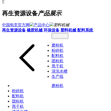

再生资源设备
产品展示
中国电竞官方网
产品中心
塑料机械
再生资源设备
橡胶机械
环保设备
塑料机械
配料系统
塑料机械
磨粉机
粉碎机
配料机
团粒机
甩干机
清洗水槽
生产线
磨粉机
粉碎机
配料机
团粒机
甩干机