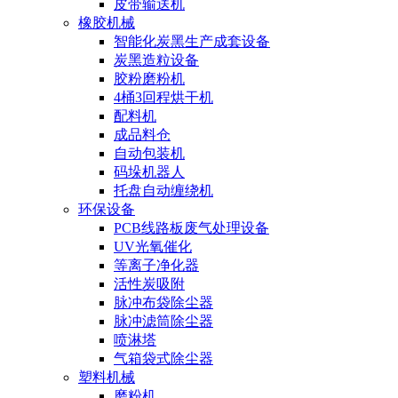
皮带输送机
橡胶机械
智能化炭黑生产成套设备
炭黑造粒设备
胶粉磨粉机
4桶3回程烘干机
配料机
成品料仓
自动包装机
码垛机器人
托盘自动缠绕机
环保设备
PCB线路板废气处理设备
UV光氧催化
等离子净化器
活性炭吸附
脉冲布袋除尘器
脉冲滤筒除尘器
喷淋塔
气箱袋式除尘器
塑料机械
磨粉机