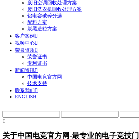
废旧空调回收处理方案
废旧洗衣机回收处理方案
铝电容破碎分选
配料方案
炭黑造粒方案
客户案例

视频中心

荣誉资质

荣誉证书
专利证书
新闻资讯

中国电竞官方网
技术支持
联系我们

ENGLISH

关于中国电竞官方网-最专业的电子竞技门