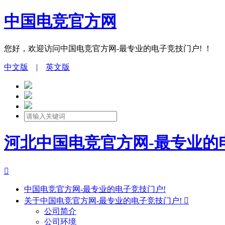
中国电竞官方网
您好，欢迎访问中国电竞官方网-最专业的电子竞技门户! ！
中文版
|
英文版
河北中国电竞官方网-最专业的

中国电竞官方网-最专业的电子竞技门户!
关于中国电竞官方网-最专业的电子竞技门户!

公司简介
公司环境