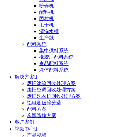
粉碎机
配料机
团粒机
甩干机
清洗水槽
生产线
配料系统
集中供料系统
橡胶厂配料系统
食品配料系统
液体配料系统
解决方案

废旧冰箱回收处理方案
废旧空调回收处理方案
废旧洗衣机回收处理方案
铝电容破碎分选
配料方案
炭黑造粒方案
客户案例
视频中心

产品视频