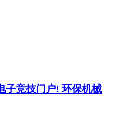
电子竞技门户! 环保机械