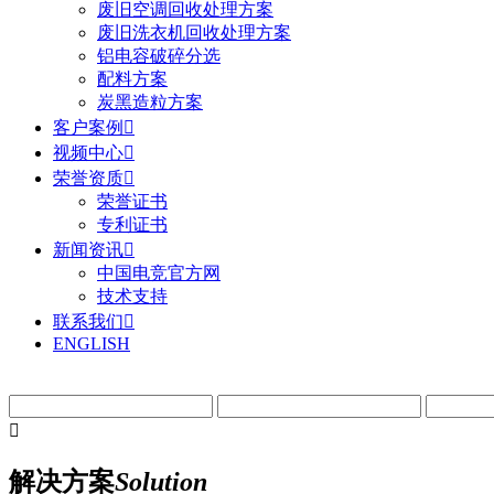
废旧空调回收处理方案
废旧洗衣机回收处理方案
铝电容破碎分选
配料方案
炭黑造粒方案
客户案例

视频中心

荣誉资质

荣誉证书
专利证书
新闻资讯

中国电竞官方网
技术支持
联系我们

ENGLISH

解决方案
Solution