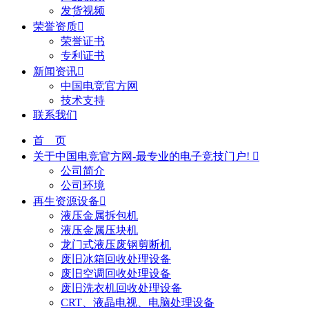
发货视频
荣誉资质

荣誉证书
专利证书
新闻资讯

中国电竞官方网
技术支持
联系我们
首 页
关于中国电竞官方网-最专业的电子竞技门户!

公司简介
公司环境
再生资源设备

液压金属拆包机
液压金属压块机
龙门式液压废钢剪断机
废旧冰箱回收处理设备
废旧空调回收处理设备
废旧洗衣机回收处理设备
CRT、液晶电视、电脑处理设备