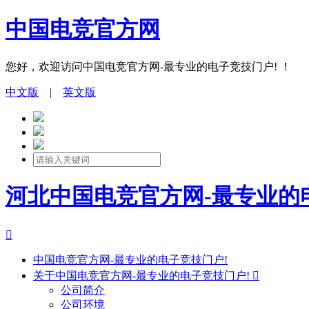
中国电竞官方网
您好，欢迎访问中国电竞官方网-最专业的电子竞技门户! ！
中文版
|
英文版
河北中国电竞官方网-最专业的

中国电竞官方网-最专业的电子竞技门户!
关于中国电竞官方网-最专业的电子竞技门户!

公司简介
公司环境