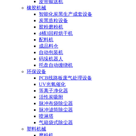
皮带输送机
橡胶机械
智能化炭黑生产成套设备
炭黑造粒设备
胶粉磨粉机
4桶3回程烘干机
配料机
成品料仓
自动包装机
码垛机器人
托盘自动缠绕机
环保设备
PCB线路板废气处理设备
UV光氧催化
等离子净化器
活性炭吸附
脉冲布袋除尘器
脉冲滤筒除尘器
喷淋塔
气箱袋式除尘器
塑料机械
磨粉机