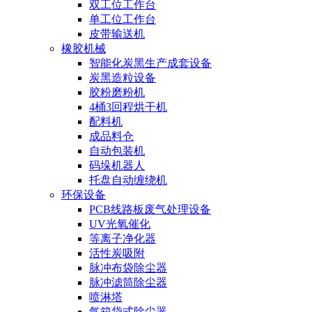
双工位工作台
单工位工作台
皮带输送机
橡胶机械
智能化炭黑生产成套设备
炭黑造粒设备
胶粉磨粉机
4桶3回程烘干机
配料机
成品料仓
自动包装机
码垛机器人
托盘自动缠绕机
环保设备
PCB线路板废气处理设备
UV光氧催化
等离子净化器
活性炭吸附
脉冲布袋除尘器
脉冲滤筒除尘器
喷淋塔
气箱袋式除尘器