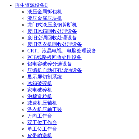
再生资源设备

液压金属拆包机
液压金属压块机
龙门式液压废钢剪断机
废旧冰箱回收处理设备
废旧空调回收处理设备
废旧洗衣机回收处理设备
CRT、液晶电视、电脑处理设备
PCB线路板回收处理设备
铝电容破碎分选设备
压缩机自动打孔滤油设备
显示屏切割系统
冰箱破碎机
家电破碎机
泡棉造粒机
减速机压轴机
洗衣机压轴工装
万向工作台
双工位工作台
单工位工作台
皮带输送机