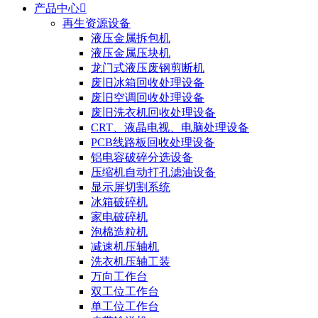
产品中心

再生资源设备
液压金属拆包机
液压金属压块机
龙门式液压废钢剪断机
废旧冰箱回收处理设备
废旧空调回收处理设备
废旧洗衣机回收处理设备
CRT、液晶电视、电脑处理设备
PCB线路板回收处理设备
铝电容破碎分选设备
压缩机自动打孔滤油设备
显示屏切割系统
冰箱破碎机
家电破碎机
泡棉造粒机
减速机压轴机
洗衣机压轴工装
万向工作台
双工位工作台
单工位工作台