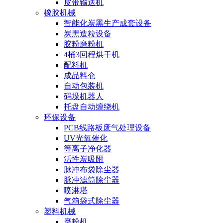
皮带输送机
橡胶机械
智能化炭黑生产成套设备
炭黑造粒设备
胶粉磨粉机
4桶3回程烘干机
配料机
成品料仓
自动包装机
码垛机器人
托盘自动缠绕机
环保设备
PCB线路板废气处理设备
UV光氧催化
等离子净化器
活性炭吸附
脉冲布袋除尘器
脉冲滤筒除尘器
喷淋塔
气箱袋式除尘器
塑料机械
磨粉机