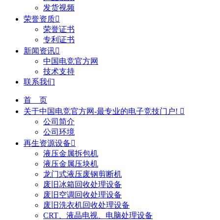
发货视频
荣誉资质

荣誉证书
专利证书
新闻资讯

中国电竞官方网
技术支持
联系我们
首 页
关于中国电竞官方网-最专业的电子竞技门户!

公司简介
公司环境
再生资源设备

液压金属拆包机
液压金属压块机
龙门式液压废钢剪断机
废旧冰箱回收处理设备
废旧空调回收处理设备
废旧洗衣机回收处理设备
CRT、液晶电视、电脑处理设备