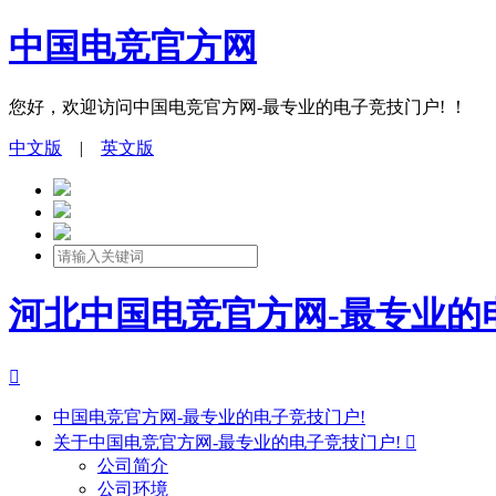
中国电竞官方网
您好，欢迎访问中国电竞官方网-最专业的电子竞技门户! ！
中文版
|
英文版
河北中国电竞官方网-最专业的

中国电竞官方网-最专业的电子竞技门户!
关于中国电竞官方网-最专业的电子竞技门户!

公司简介
公司环境