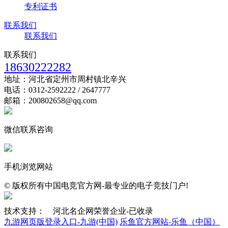
专利证书
联系我们
联系我们
联系我们
18630222282
地址：河北省定州市周村镇北辛兴
电话：0312-2592222 / 2647777
邮箱：200802658@qq.com
微信联系咨询
手机浏览网站
© 版权所有中国电竞官方网-最专业的电子竞技门户!
冀公网安备:13068202000123号
技术支持： 河北名企网荣誉企业-已收录
九游网页版登录入口-九游(中国)
乐鱼官方网站-乐鱼（中国）