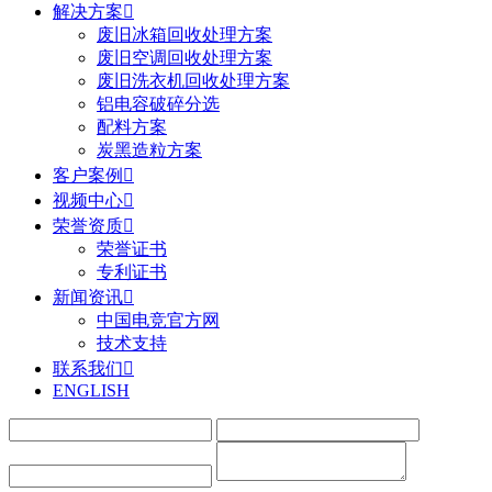
解决方案

废旧冰箱回收处理方案
废旧空调回收处理方案
废旧洗衣机回收处理方案
铝电容破碎分选
配料方案
炭黑造粒方案
客户案例

视频中心

荣誉资质

荣誉证书
专利证书
新闻资讯

中国电竞官方网
技术支持
联系我们

ENGLISH