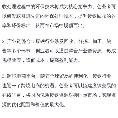
收处理过程中的环保技术将成为核心竞争力。创业者可
以研发或引进先进的环保处理技术，提升废铁回收的效
率和环保标准，从而在市场中脱颖而出。
2. 产业链整合：废铁行业涉及回收、分拣、加工、销
售等多个环节，创业者可以通过整合产业链资源，形成
规模效应，降低成本，提高盈利能力。
3. 跨境电商平台：随着全球贸易的便利化，废铁行业
也迎来了跨境电商的机遇。创业者可以搭建废铁交易的
在线平台，将国内优质废铁资源对接国际市场，实现资
源的优化配置和价值的最大化。