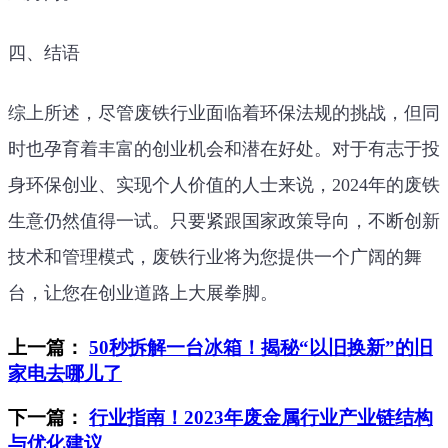
四、结语
综上所述，尽管废铁行业面临着环保法规的挑战，但同
时也孕育着丰富的创业机会和潜在好处。对于有志于投
身环保创业、实现个人价值的人士来说，2024年的废铁
生意仍然值得一试。只要紧跟国家政策导向，不断创新
技术和管理模式，废铁行业将为您提供一个广阔的舞
台，让您在创业道路上大展拳脚。
上一篇：
50秒拆解一台冰箱！揭秘“以旧换新”的旧
家电去哪儿了
下一篇：
行业指南！2023年废金属行业产业链结构
与优化建议