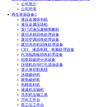
公司简介
公司环境
再生资源设备

液压金属拆包机
液压金属压块机
龙门式液压废钢剪断机
废旧冰箱回收处理设备
废旧空调回收处理设备
废旧洗衣机回收处理设备
CRT、液晶电视、电脑处理设备
PCB线路板回收处理设备
铝电容破碎分选设备
压缩机自动打孔滤油设备
显示屏切割系统
冰箱破碎机
家电破碎机
泡棉造粒机
减速机压轴机
洗衣机压轴工装
万向工作台
双工位工作台