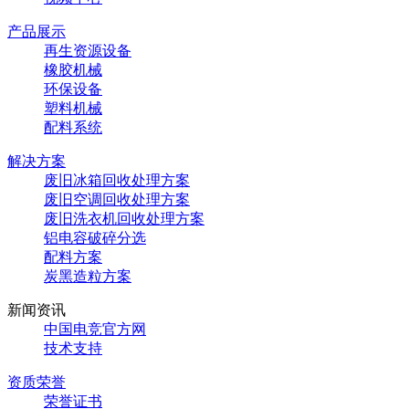
产品展示
再生资源设备
橡胶机械
环保设备
塑料机械
配料系统
解决方案
废旧冰箱回收处理方案
废旧空调回收处理方案
废旧洗衣机回收处理方案
铝电容破碎分选
配料方案
炭黑造粒方案
新闻资讯
中国电竞官方网
技术支持
资质荣誉
荣誉证书