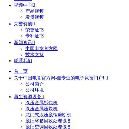
视频中心

产品视频
发货视频
荣誉资质

荣誉证书
专利证书
新闻资讯

中国电竞官方网
技术支持
联系我们
首 页
关于中国电竞官方网-最专业的电子竞技门户!

公司简介
公司环境
再生资源设备

液压金属拆包机
液压金属压块机
龙门式液压废钢剪断机
废旧冰箱回收处理设备
废旧空调回收处理设备