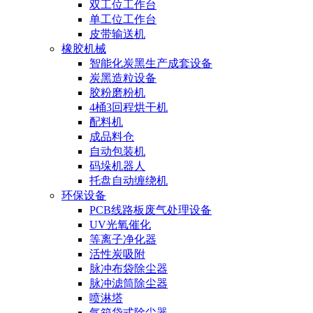
双工位工作台
单工位工作台
皮带输送机
橡胶机械
智能化炭黑生产成套设备
炭黑造粒设备
胶粉磨粉机
4桶3回程烘干机
配料机
成品料仓
自动包装机
码垛机器人
托盘自动缠绕机
环保设备
PCB线路板废气处理设备
UV光氧催化
等离子净化器
活性炭吸附
脉冲布袋除尘器
脉冲滤筒除尘器
喷淋塔
气箱袋式除尘器