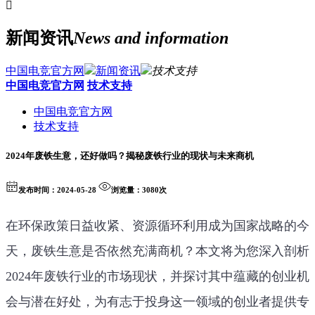

新闻资讯
News and information
中国电竞官方网
新闻资讯
技术支持
中国电竞官方网
技术支持
中国电竞官方网
技术支持
2024年废铁生意，还好做吗？揭秘废铁行业的现状与未来商机
发布时间：2024-05-28
浏览量：
3080
次
在环保政策日益收紧、资源循环利用成为国家战略的今
天，废铁生意是否依然充满商机？本文将为您深入剖析
2024年废铁行业的市场现状，并探讨其中蕴藏的创业机
会与潜在好处，为有志于投身这一领域的创业者提供专