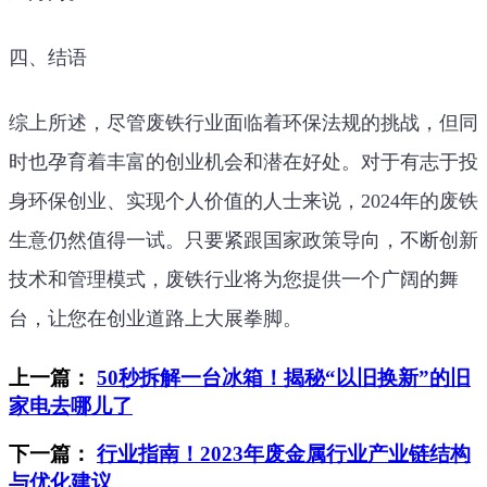
四、结语
综上所述，尽管废铁行业面临着环保法规的挑战，但同
时也孕育着丰富的创业机会和潜在好处。对于有志于投
身环保创业、实现个人价值的人士来说，2024年的废铁
生意仍然值得一试。只要紧跟国家政策导向，不断创新
技术和管理模式，废铁行业将为您提供一个广阔的舞
台，让您在创业道路上大展拳脚。
上一篇：
50秒拆解一台冰箱！揭秘“以旧换新”的旧
家电去哪儿了
下一篇：
行业指南！2023年废金属行业产业链结构
与优化建议