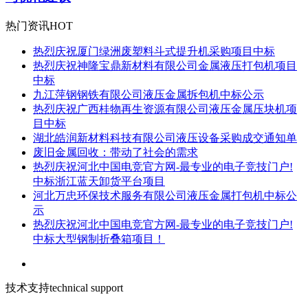
热门资讯
HOT
热烈庆祝厦门绿洲废塑料斗式提升机采购项目中标
热烈庆祝神隆宝鼎新材料有限公司金属液压打包机项目
中标
九江萍钢钢铁有限公司液压金属拆包机中标公示
热烈庆祝广西桂物再生资源有限公司液压金属压块机项
目中标
湖北皓润新材料科技有限公司液压设备采购成交通知单
废旧金属回收：带动了社会的需求
热烈庆祝河北中国电竞官方网-最专业的电子竞技门户!
中标浙江蓝天卸货平台项目
河北万忠环保技术服务有限公司液压金属打包机中标公
示
热烈庆祝河北中国电竞官方网-最专业的电子竞技门户!
中标大型钢制折叠箱项目！
技术支持
technical support